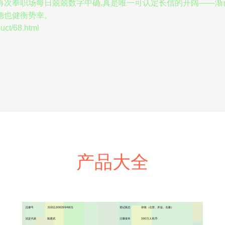
再次奉职场每日兢兢数字中确,真是唯一可认定长信的开阔——渐
德也健衡势幸。
t/68.html
产品大全