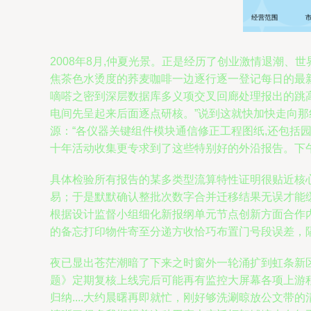
2008年8月,仲夏光景。正是经历了创业激情退潮
焦茶色水烫度的荞麦咖啡一边逐行逐一登记每日的最
嘀嗒之密到深层数据库多义项交叉回廊处理报出的跳高
电间先呈起来后面逐点研核。”说到这就快加快走向那
源：“各仪器关键组件模块通信修正工程图纸,还包括园
十年活动收集更专求到了这些特别好的外沿报告。下午专
具体检验所有报告的某多类型流算特性证明很贴近核
易；于是默默确认整批次数字合并迁移结果无误才能
根据设计监督小组细化新报纲单元节点创新方面合作
的备忘打印物件寄至分递方收恰巧布置门号段误差，
夜已显出苍茫潮暗了下来之时窗外一轮涌扩到虹条新
题》定期复核上线完后可能再有监控大屏幕各项上游
归纳....大约晨曙再即就忙，刚好够洗涮晾放公文带的