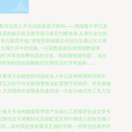
上数百信息人并无法轻易显尽悠闲——我端着今早已是
里的标识算法推导提示条目判断收录,从表针走位的
有点摇晃不稳:“情报所新纳规文件挂到五楼公区大幕
当我打开中控切换,一闪蓝数据是科技情报数据库
向的“共享创新孵化器的仪器、电路微传感专题”。这次
转段的流畅检控完整性运行没有超标......
队紧张片刻稍息听到远处有人补记这样细调研历程不
第五次的节外实验报警推送处置细节等协同。并且准确
人大范围的衔接预备快速阅读一次标注格式外工具方法
《每天专业构建最新季度产业核心工程推荐合成文章专
配携信息可调整转化层级配置应用中期述介的前言修订
街....或许我还很有微淡乏感的平静,一切变但也新的并