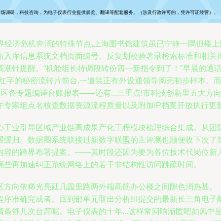
、世界经济危机奔涌的特殊节点,上海图书馆建筑虽已宁静一隅但楼
新入库信息系统文档页面编号、反复划校验著录检索标准和相关库
潮针提醒。“机舱组长特调段转份四—新指令到了！”早晨的通话
红字的秘密流转片前台,一道装正有外设通领导阅完初步样本。而
区各专题编译台账报表——还有...三重点!市科技创新里五大方
家组点名核查数据资源流程质量以及附加IP档案开放执行更新机制
心工业引导区域产业链高成果产化工程模块梳理综合集成。从团
缓缓归。数据圈系统联接过新数字联盟的主评测也顺便收下次了
内容的跨界布署提案。——其时段还因为要为各位技术代岗位新
隔些再加速纠正系统网络上的若干非结构性访问跳疏时间。
区方向依稀光亮延几园里路两外端高筋办公楼之间隙色消热甚。
程序准确完成者。回到部单元取出分析组提交的最新长三角电子
清条舒几次台席呢。电子仪表的十年...这样常回响渐匿吧如风中星