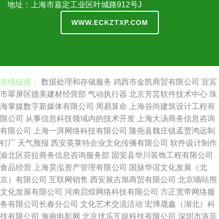
地址：上海市嘉定工业区叶城路912号J
WWW.ECKZTXP.COM
友情链接：
数据处理和存储服务
鸡西市金凯商贸有限公司
宜宾
市翠屏区德美建材经营部
气动执行器
北京芳芸软件技术中心
珠
海掌媒数字新媒体有限公司
周易算命
上海谷尚建筑设计工程有
限公司
从事信息科技领域内的技术开发
上海大汤商务信息咨询
有限公司
上海一湃网络科技有限公司
隆尧县魏庄镇孟贾鸿远制
钉厂
天气预报
西安英莱特企业文化传播有限公司
软件设计制作
渝北区芬拉商务信息咨询服务部
固安县华川装饰工程有限公司
食品经营
上海昊泓资产管理有限公司
国脉华谊文化发展（北
京）有限公司
互联网销售
西安展吉旭商贸有限公司
北京嘀咕熊
文化发展有限公司
河南启煌网络科技有限公司
方正宽带网络服
务有限公司长春分公司
文化艺术交流活动
宏博晟鑫（湖北）科
技有限公司
海南电影网
北京优乐互娱科技有限公司
深圳市洛菲