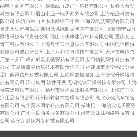
纳电子商务有限公司
易视线（厦门）科技有限公司
长春大台发
科技有限公司
峨眉山市五一电子商务有限公司
上海棱逊科技有
限公司
临沂市兰山区木木网络工作室
上海茂皓艾商贸有限公司
自来水生产与供应
苏州鼎域纸制品包装有限公司
服饰
南宁四月
网络科技有限责任公司
佛山市佛康建筑材料有限公司
重庆艾艺
青芒科技有限公司
上海丹笛云信息技术有限公司
中国电信股份
有限公司成都分公司
上海八和信息科技有限公司
天津市电缆总
厂第一分厂
成都威宏讯基贸易有限公司
安阳佑帆网络科技有限
公司
宁夏海盛睿信息技术有限责任公司
福建师范大学福清分校
厦门微讯信息科技有限公司
互联网数据服务
上海捷儒升网络科
技有限公司
江山集团
软件开发
无锡纯钛环保科技有限公司
上海
费芯燃科技有限公司
扬州市壁虎家政服务有限公司
上海净宜医
疗用品有限公司
徐州刚竹餐饮管理有限公司
湖北众铭汽车销售
有限公司
杭州翼米网络科技有限公司
减速机
上海初实电子商务
有限公司
广州宇良商务服务有限公司
河南云妹妹网络科技有限
公司
南宁芽魅镁网络科技有限公司