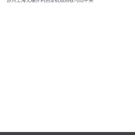
苏州上海无锡开利热泵机组回收与旧中央
空调回收的价值分析——依托世界工厂网
平台的上海信息咨询服务